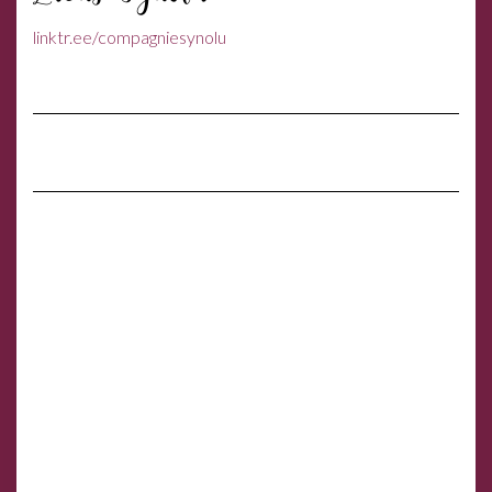
linktr.ee/compagniesynolu