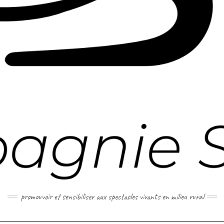
promouvoir et sensibiliser aux spectacles vivants en milieu rural