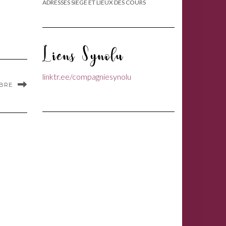
ADRESSES SIÈGE ET LIEUX DES COURS
Liens Synolu
linktr.ee/compagniesynolu
BRE