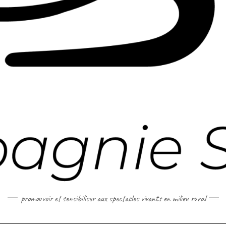
promouvoir et sensibiliser aux spectacles vivants en milieu rural