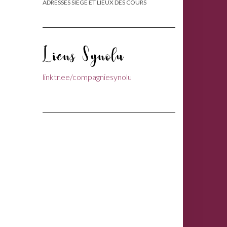
ADRESSES SIÈGE ET LIEUX DES COURS
Liens Synolu
linktr.ee/compagniesynolu