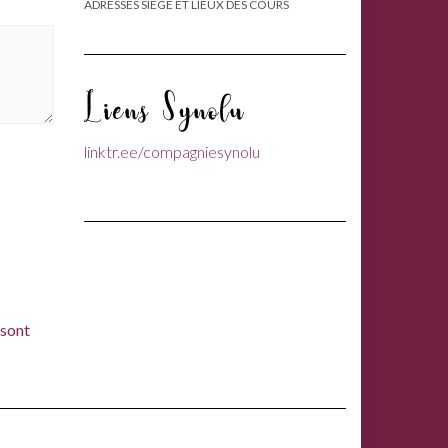
ADRESSES SIÈGE ET LIEUX DES COURS
Liens Synolu
linktr.ee/compagniesynolu
 sont