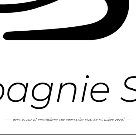
promouvoir et sensibiliser aux spectacles vivants en milieu rural