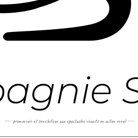
promouvoir et sensibiliser aux spectacles vivants en milieu rural