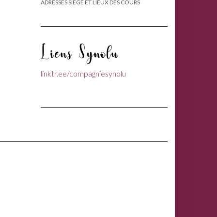
ADRESSES SIÈGE ET LIEUX DES COURS
Liens Synolu
linktr.ee/compagniesynolu