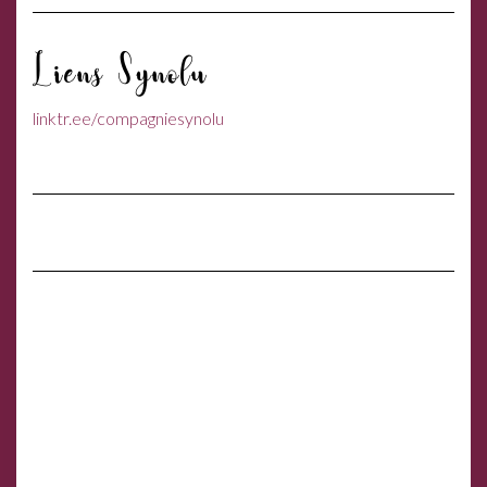
Liens Synolu
linktr.ee/compagniesynolu