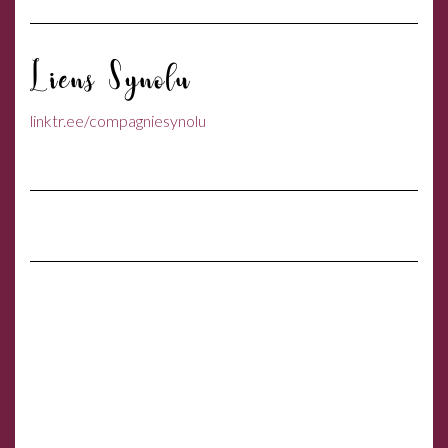
Liens Synolu
linktr.ee/compagniesynolu